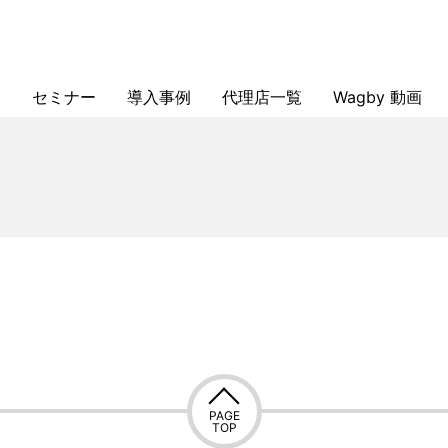
格
セミナー
導入事例
代理店一覧
Wagby 動画
Wagby紹介セミナー（オンライン・無料）
Wagby入門セミナー（オンライン・無料）
Wagby実践セミナー（オンライン・有料）
Wagby帳票作成セミナー（オンライン・有料）
Wagby認定技術者資格取得・初級コース
Wagby認定技術者資格取得・中級コース
Wagby認定技術者資格取得・初級＋中級コース
製造業 基幹システム再構築事例
製造業 テンプレート導入事例
文書管理システム事例
代理店募集
PAGE
TOP