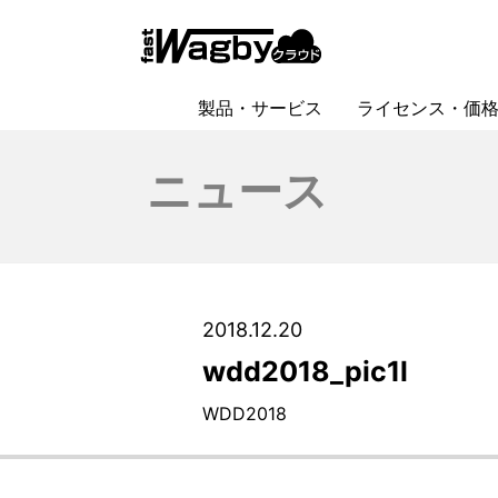
HOME
>
2018年のニュース一覧
> wdd2018_pic1l
製品・サービス
ライセンス・価
Wagby（ワグビィ）
Wagbyクラウド
文書管理システム
ローコード開発ツール製品比較
ニュース
2018.12.20
wdd2018_pic1l
WDD2018