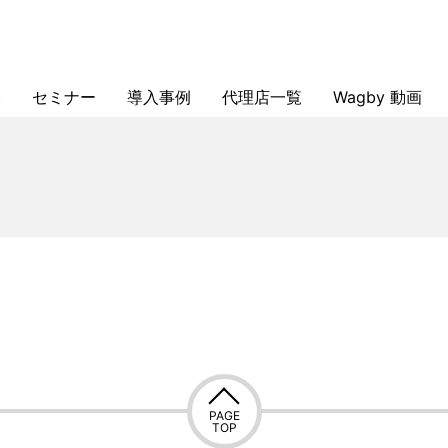
格
セミナー
導入事例
代理店一覧
Wagby 動画
Wagby紹介セミナー（オンライン・無料）
Wagby入門セミナー（オンライン・無料）
Wagby実践セミナー（オンライン・有料）
Wagby帳票作成セミナー（オンライン・有料）
Wagby認定技術者資格取得・初級コース
Wagby認定技術者資格取得・中級コース
Wagby認定技術者資格取得・初級＋中級コース
製造業 基幹システム再構築事例
製造業 テンプレート導入事例
文書管理システム事例
代理店募集
PAGE
TOP