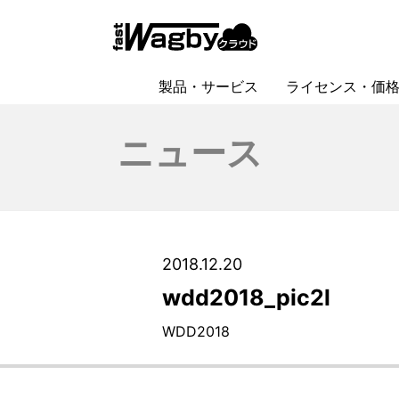
HOME
>
2018年のニュース一覧
> wdd2018_pic2l
製品・サービス
ライセンス・価
Wagby（ワグビィ）
Wagbyクラウド
文書管理システム
ローコード開発ツール製品比較
ニュース
2018.12.20
wdd2018_pic2l
WDD2018