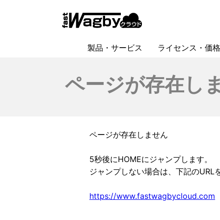
HOME
> ページが存在しません
製品・サービス
ライセンス・価
Wagby（ワグビィ）
Wagbyクラウド
文書管理システム
ローコード開発ツール製品比較
ページが存在し
ページが存在しません
5秒後にHOMEにジャンプします。
ジャンプしない場合は、下記のURL
https://www.fastwagbycloud.com