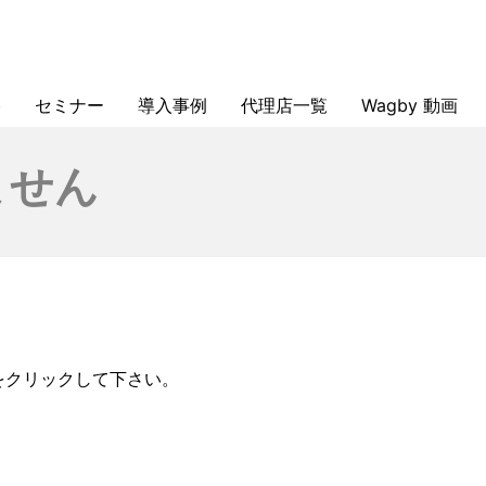
格
セミナー
導入事例
代理店一覧
Wagby 動画
Wagby紹介セミナー（オンライン・無料）
Wagby入門セミナー（オンライン・無料）
Wagby実践セミナー（オンライン・有料）
Wagby帳票作成セミナー（オンライン・有料）
Wagby認定技術者資格取得・初級コース
Wagby認定技術者資格取得・中級コース
Wagby認定技術者資格取得・初級＋中級コース
製造業 基幹システム再構築事例
製造業 テンプレート導入事例
文書管理システム事例
代理店募集
ません
をクリックして下さい。